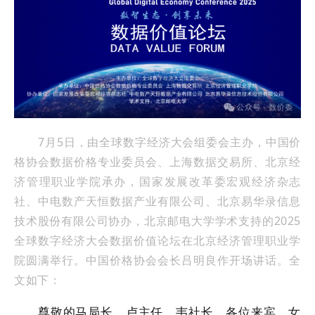
7月5日，由全球数字经济大会组委会
主办，中国价
格协会数据价格专业委员会、上海数据交易所、
北京经
济管理职业学院
承办，
国家发展改革委宏观经济杂志
社、中电数产天恒数据产业有限公司、北京易华录信息
技术股份有限公司协办，北京邮电大学学术支持的
2025
全球数字经济大会数据价值论坛
在
北京经济管理职业学
院
圆满举行。中国价格协会会长吕明良作开场讲话。全
文如下：
尊敬的
马局长、卢主任、韦社长，
各位来宾
、
女