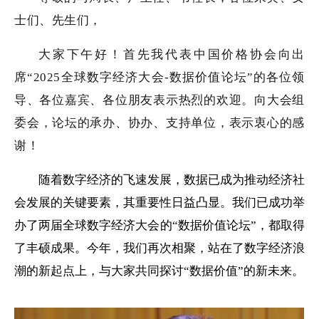
士们、先生们，
大家下午好
！首先我代表中国价格协会向出
席
“
202
5
全球数字经济大会
-数据价值论坛”的各
位领
导、各位嘉宾
、
各位朋友表示热烈的欢迎
。
向大会组
委会
，
论坛的承办、协办
、
支持单位
，
表示衷心的感
谢
！
随着数字
经济
的飞速发展，数据已成为推动经济社
会发展的关键要素，其重要性日益凸显。
我们已
成功举
办了
两届全球数字经济大会的
“
数据价值论坛
”
，
都
取得
了丰硕成果。今年，我们再次相聚，站在了数字经济浪
潮的新起点上
，
与大家
共同探讨
“
数据价值
”
的
新
未来。